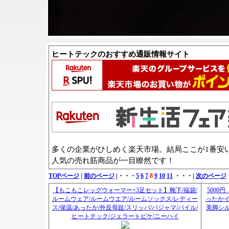
ヒートテックのおすすめ通販情報サイト
多くの企業がひしめく楽天市場。結局ここが1番安
人気の売れ筋商品が一目瞭然です！
TOPページ
|
前のページ
|・・・
5
6
7
8
9
10
11
・・・|
次のページ
【もこもこレッグウォーマー×3足セット】靴下/福袋/
5000
ルームウェア/ルームウエア/ルームソックス/レディー
ったかイ
ス/保温/あったか/外反母趾/スリッパ/パジャマ/パイル/
美脚シル
ヒートテック/ジェラートピケ/ニーハイ