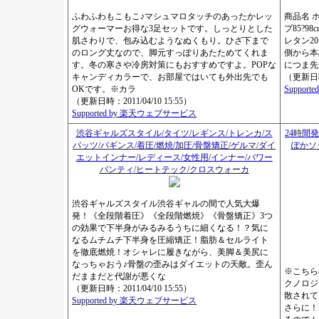
ふわふわもこもこ♪マシュマロタッチのあったかレッ
商品名 
グウォーマーお得な3足セットです。しっとりとした
プ85?9
肌さわりで、包み込むようなぬくもり。ひざ下まで
レタン2
のロング丈なので、脚元すっぽりあたためてくれま
側から本
す。冬の寒さや冷房対策にもおすすめですよ。POPな
につま先
キャンディカラーで、お部屋ではいても外出先でも
（更新日時：
OKです。※カラ
Suppor
（更新日時：2011/04/10 15:55）
Supported by 楽天ウェブサービス
渋谷ギャルズスタイル/タイツ/レギンス/トレンカ/ス
24時間
パッツ/パギンス/着圧/燃焼/加圧/骨盤矯正/ゲルマ/ダイ
ぽかソ
エットインナー/レディース/女性用/インナー/パワー
パンティ/ヒートテック/クロスウォーカ
渋谷ギャルズスタイル渋谷ギャルの間で人気大爆
発！《全段階着圧》《全段階燃焼》《骨盤矯正》3つ
の効果で下半身がみるみるうちに細くなる！？気に
なるムチムチ下半身を圧縮矯正！脂肪＆セルライト
を徹底燃焼！オシャレに履きながら、美脚＆美尻に
なっちゃおう♪骨盤の歪みはダイエットの天敵。歪ん
※こちら
だままだと代謝が悪くな
クノロジ
（更新日時：2011/04/10 15:55）
散されて
Supported by 楽天ウェブサービス
さらに！