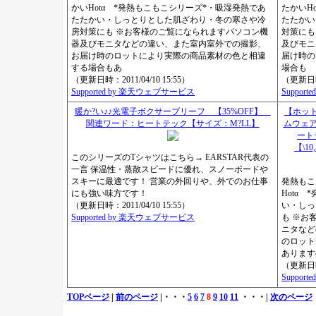
かいHotα *発熱もこもこシリーズ*・吸湿発熱であ
たかいH
たたかい・しっとりとした肌ざわり・冬の寒さや冷
たたかい
房対策にも ※お客様のご覧になられますパソコン機
対策にも
器及びモニタなどの違い、また室内室外での撮影、
及びモニ
お届け時のロットにより実際の商品素材の色と相違
届け時の
する場合もあ
場合も
（更新日時：2011/04/10 15:55）
（更新日時：
Supported by 楽天ウェブサービス
Suppor
暖か?い♪♪光電子ボクサーブリーフ 【35%OFF】
【ホッ
関連ワード：ヒートテック【サイズ：M?LL】
ムウェア
ート
【\1
このシリーズのTシャツはこちら→ EARSTAR代表の
一言 保温性・蒸散スピードに優れ、スノーボードや
スキーに最適です！ 営業の外回りや、外でのお仕事
発熱もこ
にも強い味方です！
Hotα
（更新日時：2011/04/10 15:55）
い・しっ
Supported by 楽天ウェブサービス
も ※お
ニタなど
のロット
あります
（更新日時：
Suppor
TOPページ
|
前のページ
|・・・
5
6
7
8
9
10
11
・・・|
次のページ