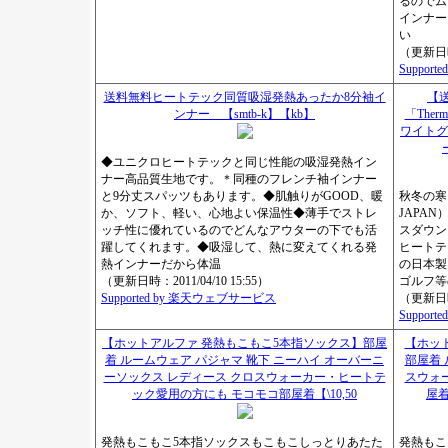
るのでム
インナー
い
（更新日時：
Suppor
送料無料ヒートテック同質吸湿発熱あったか8分袖イ
【送
ンナー 【smtb-k】【kb】
「Ther
ワイトグ
◆ユニクロヒートテックと同じ性能の吸湿発熱イン
ナー高品質生地です。＊同種のフレンチ袖インナー
と9分丈スパッツもあります。◆肌触りがGOOD、暖
秋冬の寒
か、ソフト、軽い、心地よい保温性◆薄手でストレ
JAPA
ッチ性に優れているのでどんなアウターの下でも活
スダウン
躍してくれます。◆吸湿して、熱に変えてくれる発
ヒートテッ
熱インナーだから体温
の日本製
（更新日時：2011/04/10 15:55）
ゴルフ等
Supported by 楽天ウェブサービス
（更新日時：
Suppor
【ホットアルファ 発熱もこもこ5本指ソックス】部屋
【ホッ
着 ルームウェア パジャマ 靴下 ニーハイ オーバーニ
部屋着 
ーソックス レディース クロスウォーカー・ヒートテ
スウォ
ック愛用の方にも モコモコ部屋着【\10,50
屋着
発熱もこもこ5本指ソックスもこもこしっとりあたた
発熱もこ